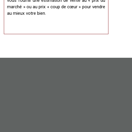
vous fournir une estimation de vente au « prix du
marché » ou au prix « coup de cœur » pour vendre
au mieux votre bien.