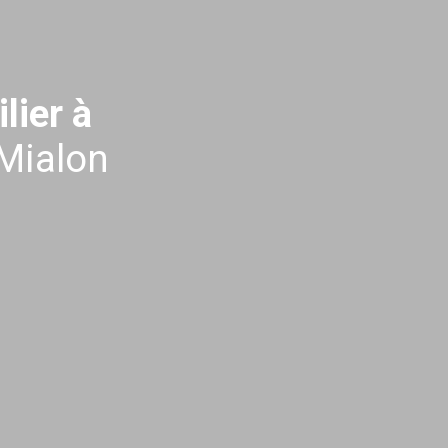
lier
à
 Mialon