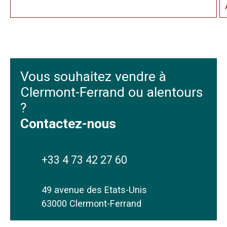
L’estimation de votre bien est essentielle pour fixer un prix
juste et compétitif sur le marché. Une estimation précise
vous permet d'attirer les bons acheteurs et de vendre plus
rapidement. Nos conseillers immobiliers prennent en
compte divers facteurs tels que l’emplacement, la surface,
l’état du bien et les tendances actuelles du marché
immobilier local pour vous fournir une évaluation fiable.
Vous souhaitez vendre
à
Clermont-Ferrand ou alentours
?
Contactez-nous
+33 4 73 42 27 60
49 avenue des Etats-Unis
63000 Clermont-Ferrand