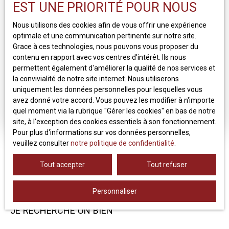
EST UNE PRIORITÉ POUR NOUS
Investir à Clermont-Ferrand
Nous utilisons des cookies afin de vous offrir une expérience
Gestion locative : Pourquoi confier son bien à une
optimale et une communication pertinente sur notre site.
agence locale
Grace à ces technologies, nous pouvons vous proposer du
Comment sécuriser ses loyers à Clermont-Ferrand ?
contenu en rapport avec vos centres d'intérêt. Ils nous
permettent également d'améliorer la qualité de nos services et
Combien vaut mon appartement à Clermont-Ferrand ?
la convivialité de notre site internet. Nous utiliserons
Vendre sa maison à Clermont-Ferrand : les étapes clés
uniquement les données personnelles pour lesquelles vous
pour réussir votre projet
avez donné votre accord. Vous pouvez les modifier à n'importe
quel moment via la rubrique ″Gérer les cookies″ en bas de notre
Prix au m² à Clermont-Ferrand
site, à l'exception des cookies essentiels à son fonctionnement.
Pour plus d'informations sur vos données personnelles,
veuillez consulter
notre politique de confidentialité
.
Tout accepter
Tout refuser
Personnaliser
JE RECHERCHE UN BIEN