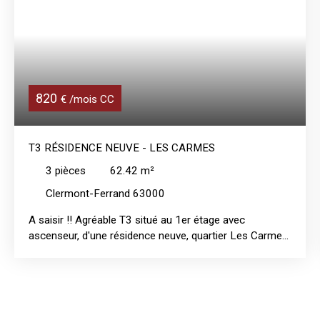
820
€ /mois CC
T3 RÉSIDENCE NEUVE - LES CARMES
3
pièces
62.42
m²
Clermont-Ferrand 63000
A saisir !! Agréable T3 situé au 1er étage avec
ascenseur, d'une résidence neuve, quartier Les Carmes
(rue Henri Barbusse), à proximité immédiate des
commerces et du tramway. Ce bel appartement se
compos d'une entrée avec placard, d'une cuisine
ouverte aménagée et équipée (plaques induction, four
et hotte), d'une spacieuse et lumineuse pièce de vie