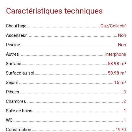
Caractéristiques techniques
Chauffage
Gaz/Collectif
Ascenseur
Non
Piscine
Non
Autres
Interphone
Surface
58.98
m²
Surface au sol
58.98
m²
Séjour
15
m²
Pièces
3
Chambres
2
Salle de bains
1
WC
1
Construction
1970