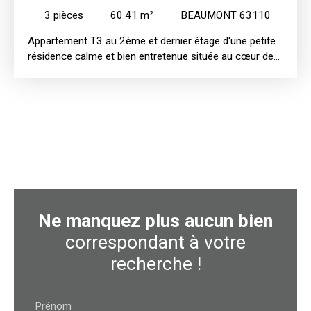
3
pièces
60.41
m²
BEAUMONT 63110
Appartement T3 au 2ème et dernier étage d'une petite
résidence calme et bien entretenue située au cœur de
Beaumont, proche de la Mairie et de tous commerces
(rue René Brut). Cet appartement est composé d'une
entrée, d'une cuisine aménagée ouverte sur séjour
donnant sur balcon, de 2 chambres, d'une salle de bains
et WC séparé. Vue agréable sur le parc de la résidence.
Un box et une cave complètent ce bien.
Ne manquez plus aucun bien
correspondant à votre
recherche !
Prénom