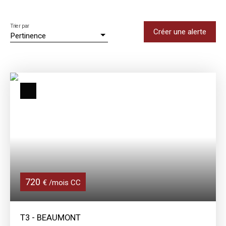
Trier par
Créer une alerte
Pertinence
720
€ /mois CC
T3 - BEAUMONT