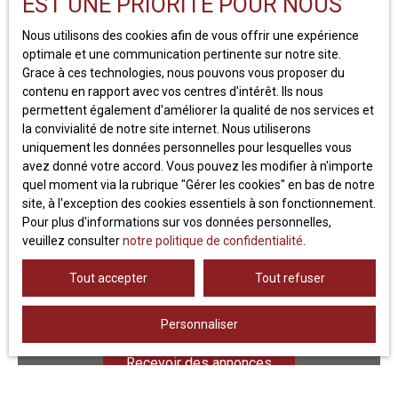
EST UNE PRIORITÉ POUR NOUS
J'accepte le traitement de mes données
personnelles conformément au RGPD. Si vous
Nous utilisons des cookies afin de vous offrir une expérience
ne souhaitez pas faire l'objet de prospection
optimale et une communication pertinente sur notre site.
commerciale par voie téléphonique, vous
Grace à ces technologies, nous pouvons vous proposer du
pouvez vous inscrire gratuitement sur la liste
contenu en rapport avec vos centres d'intérêt. Ils nous
d'opposition au démarchage téléphonique,
permettent également d'améliorer la qualité de nos services et
prévu par l'article L223-1 du code de la
la convivialité de notre site internet. Nous utiliserons
consommation, sur le site Internet
uniquement les données personnelles pour lesquelles vous
www.bloctel.gouv.fr ou par courrier adressé à :
avez donné votre accord. Vous pouvez les modifier à n'importe
quel moment via la rubrique ″Gérer les cookies″ en bas de notre
Société Worldline, Service Bloctel, CS 61311,
site, à l'exception des cookies essentiels à son fonctionnement.
41013 BLOIS CEDEX.
Pour plus d'informations sur vos données personnelles,
veuillez consulter
notre politique de confidentialité
.
Pour en savoir plus sur le traitement de vos
Tout accepter
Tout refuser
données personnelles, veuillez consulter notre
politique de confidentialité
.
Personnaliser
Recevoir des annonces