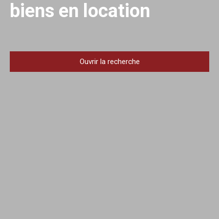
biens en location
Ouvrir la recherche
Type d'offre
Location
Type de bien
Appartement
Localisation
Beaumont (63110)
Loyer max (€/mois)
Surface min (m²)