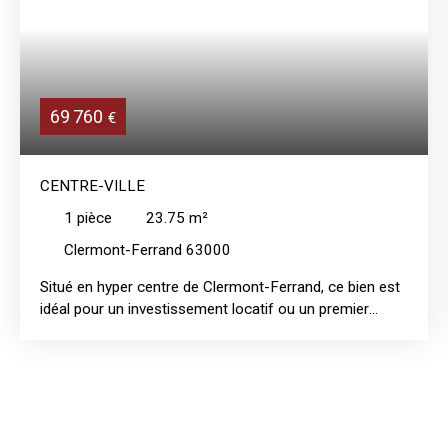
69 760
€
CENTRE-VILLE
1
pièce
23.75
m²
Clermont-Ferrand 63000
Situé en hyper centre de Clermont-Ferrand, ce bien est
idéal pour un investissement locatif ou un premier
achat. Lumineux et avec vue cathédrale, cet
appartement se compose d'une entrée, d'une pièce de
vie, d'une cuisine indépendante et d'une salle d'eau avec
wc. Des travaux de rafraichissement et d'isolation sont
à prévoir.