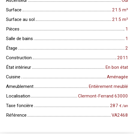
Ascenseur
Oui
Surface
21.5
m²
Surface au sol
21.5
m²
Pièces
1
Salle de bains
1
Étage
2
Construction
2011
État intérieur
En bon état
Cuisine
Aménagée
Ameublement
Entièrement meublé
Localisation
Clermont-Ferrand 63000
Taxe foncière
287
€ /an
Référence
VA2468