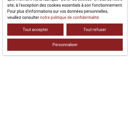
site, à l'exception des cookies essentiels à son fonctionnement.
politique de confidentialité
.
Pour plus d'informations sur vos données personnelles,
veuillez consulter
notre politique de confidentialité
.
Recevoir des annonces
Tout accepter
Tout refuser
Personnaliser
JE RECHERCHE UN BIEN
Location appartement
Vente appartement Clermont-Ferrand (63000)
Location appartement Clermont-Ferrand (63000)