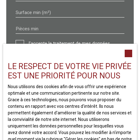
Surface min (m²)
Pièces min
J'accepte le traitement de mes données
personnelles conformément au RGPD. Si vous
ne souhaitez pas faire l'objet de prospection
commerciale par voie téléphonique, vous
LE RESPECT DE VOTRE VIE PRIVÉE
pouvez vous inscrire gratuitement sur la liste
EST UNE PRIORITÉ POUR NOUS
d'opposition au démarchage téléphonique,
prévu par l'article L223-1 du code de la
Nous utilisons des cookies afin de vous offrir une expérience
consommation, sur le site Internet
optimale et une communication pertinente sur notre site.
www.bloctel.gouv.fr ou par courrier adressé à :
Grace à ces technologies, nous pouvons vous proposer du
contenu en rapport avec vos centres d'intérêt. Ils nous
Société Worldline, Service Bloctel, CS 61311,
permettent également d'améliorer la qualité de nos services et
41013 BLOIS CEDEX.
la convivialité de notre site internet. Nous utiliserons
uniquement les données personnelles pour lesquelles vous
avez donné votre accord. Vous pouvez les modifier à n'importe
Pour en savoir plus sur le traitement de vos
quel moment via la rubrique ″Gérer les cookies″ en bas de notre
données personnelles, veuillez consulter notre