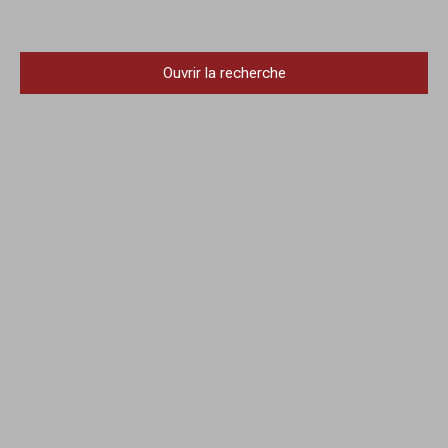
Ouvrir la recherche
Type d'offre
Vente
Type de bien
Maison
Localisation
Gerzat (63360)
Budget max (€)
Surface min (m²)
Pièces max