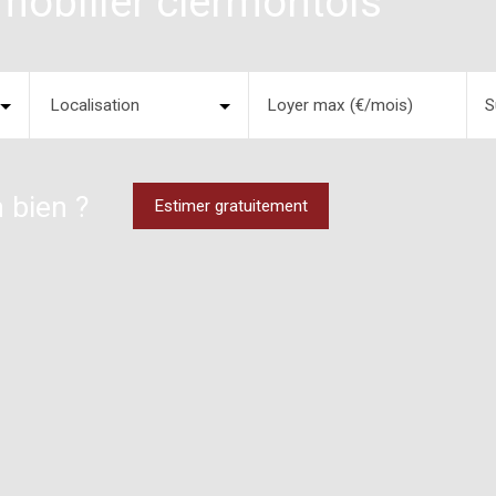
mobilier clermontois
Localisation
Loyer max (€/mois)
S
 bien ?
Estimer gratuitement