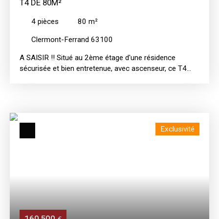
T4 DE 80M²
4
pièces
80
m²
Clermont-Ferrand 63100
A SAISIR !! Situé au 2ème étage d'une résidence
sécurisée et bien entretenue, avec ascenseur, ce T4
d'environ 80 m² offre un beau potentiel après
rénovation. Il se compose d'un séjour lumineux, d'une
cuisine partiellement ouverte, ainsi que de 3 chambres
de bonne superficie, une salle de bain et des WC
séparés. La présence du balcon orienté EST est
Exclusivité
particulièrement appréciable, car il permet de profiter du
soleil dès le matin. L'emplacement de ce bien est
recherché en raison de sa proximité immédiate avec les
écoles, les parcs mais aussi des grands axes, de l'A71
et des zones commerciales du Brézet et de la Pardieu.
Stationnement et cave complètent l'ensemble. Un
appartement idéal pour une famille ou un projet
d'investissement
160 500