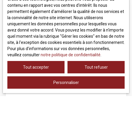
Sous compromis
contenu en rapport avec vos centres d'intérêt. Ils nous
Idéal pour un investissement locatif ou pour y établir
permettent également d'améliorer la qualité de nos services et
votre résidence principale.
la convivialité de notre site internet. Nous utiliserons
uniquement les données personnelles pour lesquelles vous
avez donné votre accord. Vous pouvez les modifier à n'importe
quel moment via la rubrique ″Gérer les cookies″ en bas de notre
site, à l'exception des cookies essentiels à son fonctionnement.
Pour plus d'informations sur vos données personnelles,
veuillez consulter
notre politique de confidentialité
.
Sous compromis
Tout accepter
Tout refuser
APPARTEMENT CLÉ EN MAIN
Personnaliser
3
pièces
60.28
m²
Clermont-Ferrand 63100
Appartement clé en main T3-60m² secteur Montjuzet
Niché au 2ème et dernier étage d'une résidence bien
entretenue, ce bien lumineux et fonctionnel se
compose de : Une pièce de vie spacieuse offrant une