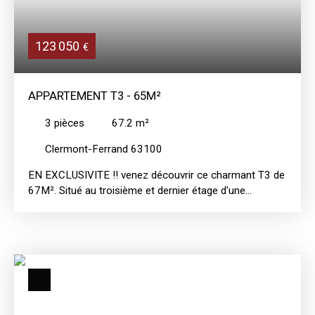
123 050
€
APPARTEMENT T3 - 65M²
3
pièces
67.2
m²
Clermont-Ferrand 63100
EN EXCLUSIVITE !! venez découvrir ce charmant T3 de
67M². Situé au troisième et dernier étage d'une
résidence bien entretenue, avec vue dégagée, ce
logement lumineux se compose d'une entrée, cuisine
équipée séparée, double pièce de vie, deux belles
chambres, de nombreux rangements ainsi qu'une salle
de bain propre et fonctionnelle entièrement carrelée.
Cet appartement se chauffe individuellement au gaz. ++
Il dispose également d'un garage et d'une cave ++
Emplacement recherché, bénéficiant d'un accès rapide