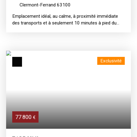
Clermont-Ferrand 63100
Emplacement idéal, au calme, à proximité immédiate
des transports et à seulement 10 minutes à pied du
centre-ville pour ce beau T3 de 66 m² situé en étage
avec ascenseur, au sein d’une résidence récente de
2010 avec espaces verts. Cet appartement se
compose d’une cuisine aménagée et équipée ouverte
sur un spacieux salon, offrant une agréable pièce de vie
Exclusivité
de 32 m² avec accès à une belle terrasse de 9 m² avec
vue dégagée sur les espaces verts. L’espace nuit
comprend deux chambres, une salle d’eau et des WC
séparés. Un garage sécurisé en sous-sol complète ce
bien. Appartement lumineux et fonctionnel,
environnement idéal pour une résidence principale ou
un investissement de qualité.
77 800
€