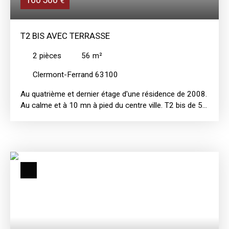
€
T2 BIS AVEC TERRASSE
2
pièces
56
m²
Clermont-Ferrand 63100
Au quatrième et dernier étage d'une résidence de 2008.
Au calme et à 10 mn à pied du centre ville. T2 bis de 56
m² avec terrasse, composé d'une cuisine aménagée
équipée ouverte sur un grand salon de 37 m², espace
bureau, une chambre, une salle de bains, wc séparés.
Un garage individuel. Actuellement occupé par un
locataire, l'appartement se libère le 17. 07. 2026.