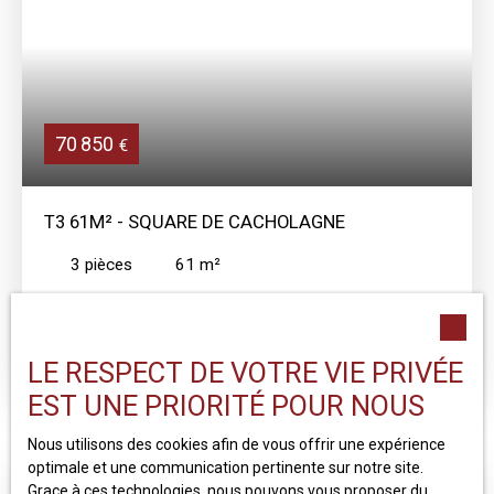
aux commerces, transports et services.
70 850
€
T3 61M² - SQUARE DE CACHOLAGNE
3
pièces
61
m²
Clermont-Ferrand 63100
Appartement T3 de 61m². Situé dans une résidence
LE RESPECT DE VOTRE VIE PRIVÉE
bien entretenue, Square de Cacholagne, ce bien se
compose d'un séjour lumineux, d'une cuisine
EST UNE PRIORITÉ POUR NOUS
indépendante, d'un couloir desservant deux chambres
ainsi qu'une salle de bain et WC séparés. Une cave
Nous utilisons des cookies afin de vous offrir une expérience
complète l'ensemble. Des travaux de rénovation
optimale et une communication pertinente sur notre site.
permettront de valoriser pleinement le potentiel du bien.
Grace à ces technologies, nous pouvons vous proposer du