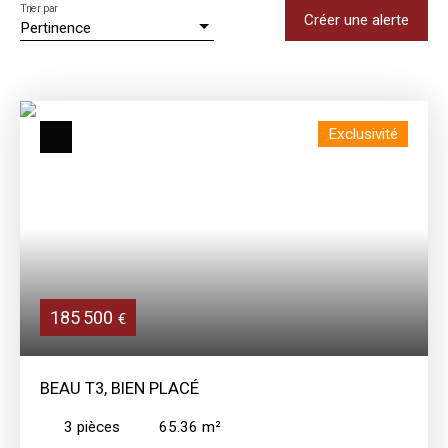
Trier par
Créer une alerte
Pertinence
Exclusivité
185 500
€
BEAU T3, BIEN PLACÉ
3
pièces
65.36
m²