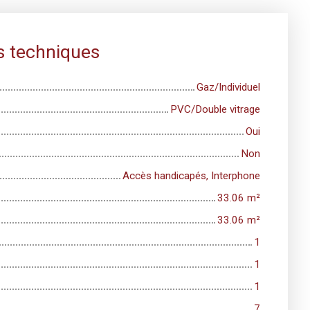
s techniques
Gaz/Individuel
PVC/Double vitrage
Oui
Non
Accès handicapés, Interphone
33.06
m²
33.06
m²
1
1
1
7