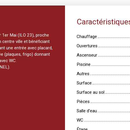
Caractéristique
 1er Mai (ILO 23), proche
Chauffage
centre ville et bénéficiant
Ouvertures
t une entrée avec placard,
e (plaques, frigo) donnant
Ascenseur
 avec WC.
Piscine
INEL).
Autres
Surface
Surface au sol
Pièces
Salle d'eau
WC
Étage