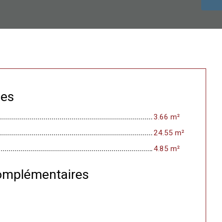
ces
3.66 m²
24.55 m²
4.85 m²
omplémentaires