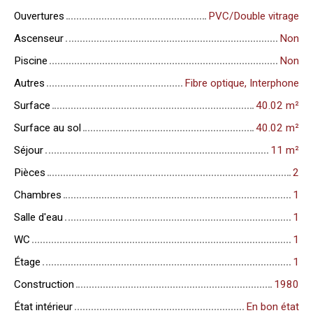
Ouvertures
PVC/Double vitrage
Ascenseur
Non
Piscine
Non
Autres
Fibre optique, Interphone
Surface
40.02
m²
Surface au sol
40.02
m²
Séjour
11
m²
Pièces
2
Chambres
1
Salle d'eau
1
WC
1
Étage
1
Construction
1980
État intérieur
En bon état