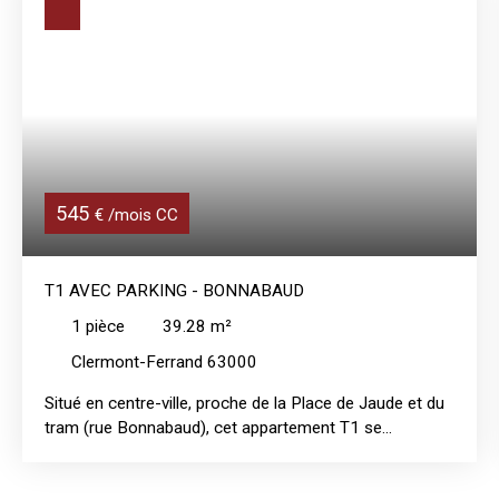
545
€ /mois CC
T1 AVEC PARKING - BONNABAUD
1
pièce
39.28
m²
Clermont-Ferrand 63000
Situé en centre-ville, proche de la Place de Jaude et du
tram (rue Bonnabaud), cet appartement T1 se
compose d'une entrée, d'une pièce de vie avec placard,
d'une cuisine neuve aménagée et équipée (plaque, frigo