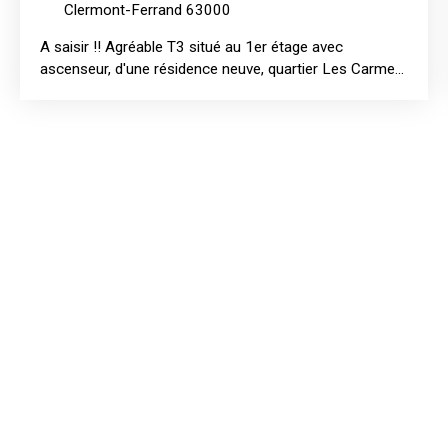
Clermont-Ferrand 63000
A saisir !! Agréable T3 situé au 1er étage avec
ascenseur, d'une résidence neuve, quartier Les Carmes
(rue Henri Barbusse), à proximité immédiate des
commerces et du tramway. Ce bel appartement se
compos d'une entrée avec placard, d'une cuisine
ouverte aménagée et équipée (plaques induction, four
et hotte), d'une spacieuse et lumineuse pièce de vie
avec balcon, de deux chambres dont une avec placard,
d'une salle de bains moderne avec WC séparés. Une
place de parking privative complète ce bien. Logement
soumis au dispositif PINEL (plafonds de ressources).