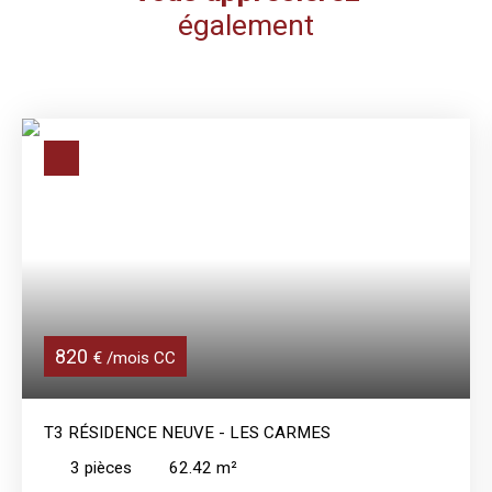
également
820
€ /mois CC
T3 RÉSIDENCE NEUVE - LES CARMES
3
pièces
62.42
m²