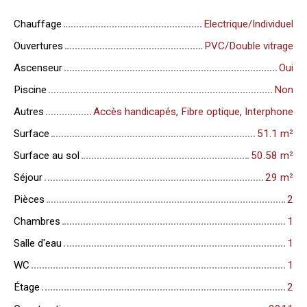
Chauffage
Electrique/Individuel
Ouvertures
PVC/Double vitrage
Ascenseur
Oui
Piscine
Non
Autres
Accès handicapés, Fibre optique, Interphone
Surface
51.1
m²
Surface au sol
50.58
m²
Séjour
29
m²
Pièces
2
Chambres
1
Salle d'eau
1
WC
1
Étage
2