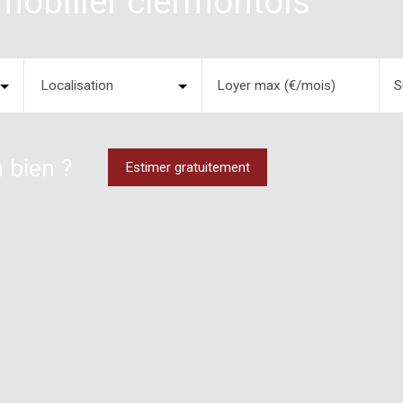
mobilier clermontois
Localisation
Loyer max (€/mois)
S
 bien ?
Estimer gratuitement