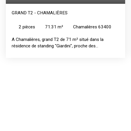
GRAND T2 - CHAMALIÈRES
2
pièces
71.31
m²
Chamalières 63400
A Chamalières, grand T2 de 71 m² situé dans la
résidence de standing "Giardini", proche des
commodités (rue du Roc Blanc) très au calme. Cet
appartement se compose d'une entrée, d'une cuisine
indépendante neuve aménagée avec plaques induction,
d'un grand séjour lumineux donnant sur une terrasse,
d'une grande chambre avec placard, d'une salle de bains
et d'un WC séparé.