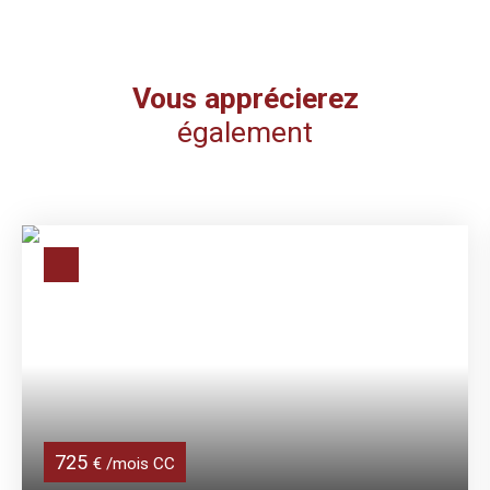
Vous apprécierez
également
725
€ /mois CC