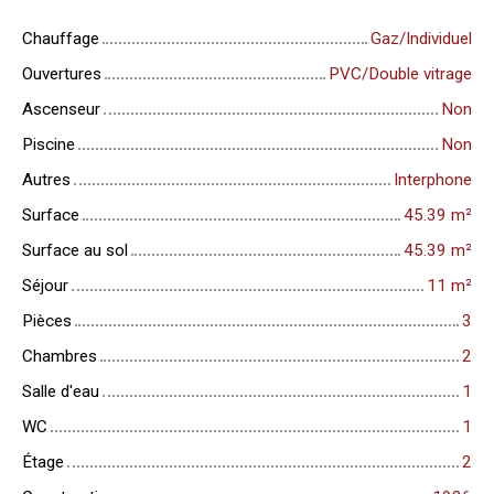
Chauffage
Gaz/Individuel
Ouvertures
PVC/Double vitrage
Ascenseur
Non
Piscine
Non
Autres
Interphone
Surface
45.39
m²
Surface au sol
45.39
m²
Séjour
11
m²
Pièces
3
Chambres
2
Salle d'eau
1
WC
1
Étage
2