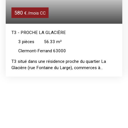
580
€ /mois CC
T3 - PROCHE LA GLACIÈRE
3
pièces
56.33
m²
Clermont-Ferrand 63000
T3 situé dans une résidence proche du quartier La
Glacière (rue Fontaine du Large), commerces à
proximité et facilité pour la sortie de ville et l'accès aux
autoroutes. Cet appartement traversant et lumineux est
composé d'une entrée avec placard, d'une grande
cuisine meublée, d'un séjour, de 2 chambres, d'une salle
d'eau aménagée bénéficiant d'une fenêtre et de WC
séparés. Logement équipé de la fibre. Une cave
complète ce bien.