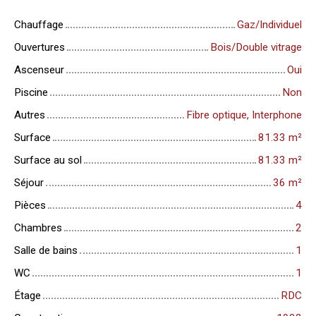
Chauffage
Gaz/Individuel
Ouvertures
Bois/Double vitrage
Ascenseur
Oui
Piscine
Non
Autres
Fibre optique, Interphone
Surface
81.33
m²
Surface au sol
81.33
m²
Séjour
36
m²
Pièces
4
Chambres
2
Salle de bains
1
WC
1
Étage
RDC