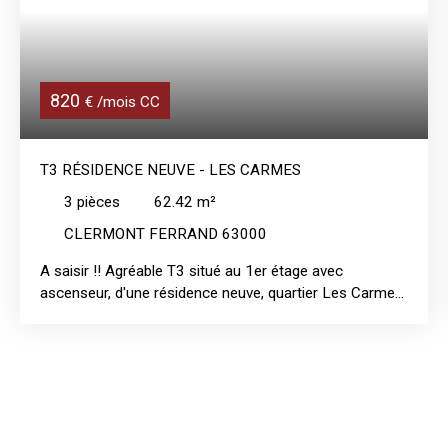
820
€ /mois CC
T3 RÉSIDENCE NEUVE - LES CARMES
3
pièces
62.42
m²
CLERMONT FERRAND 63000
A saisir !! Agréable T3 situé au 1er étage avec
ascenseur, d'une résidence neuve, quartier Les Carmes
(rue Henri Barbusse), à proximité immédiate des
commerces et du tramway. Ce bel appartement se
compos d'une entrée avec placard, d'une cuisine
ouverte aménagée et équipée (plaques induction, four
et hotte), d'une spacieuse et lumineuse pièce de vie
avec balcon, de deux chambres dont une avec placard,
d'une salle de bains moderne avec WC séparés. Une