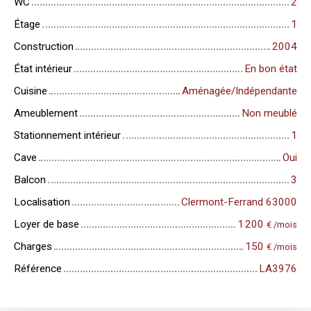
WC
2
Étage
1
Construction
2004
État intérieur
En bon état
Cuisine
Aménagée/Indépendante
Ameublement
Non meublé
Stationnement intérieur
1
Cave
Oui
Balcon
3
Localisation
Clermont-Ferrand 63000
Loyer de base
1 200
€ /mois
Charges
150
€ /mois
Référence
LA3976