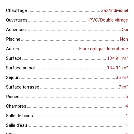
Chauffage
Gaz/Individuel
Ouvertures
PVC/Double vitrage
Ascenseur
Oui
Piscine
Non
Autres
Fibre optique, Interphone
Surface
134.91
m²
Surface au sol
134.91
m²
Séjour
36
m²
Surface terrasse
7
m²
Pièces
5
Chambres
4
Salle de bains
1
Salle d'eau
1