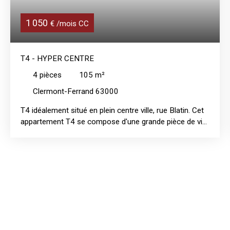
1 050
€ /mois CC
T4 - HYPER CENTRE
4
pièces
105
m²
Clermont-Ferrand 63000
T4 idéalement situé en plein centre ville, rue Blatin. Cet
appartement T4 se compose d'une grande pièce de vie
avec cuisine bien aménagée et équipée (plaques de
cuisson, four, hotte), de trois chambres dont une avec
beau dressing, d'une salle de bains aménagée et d'un
WC séparé. Une place de stationnement couverte et
sécurisée située rue Maréchal Foch vient compléter ce
bien.