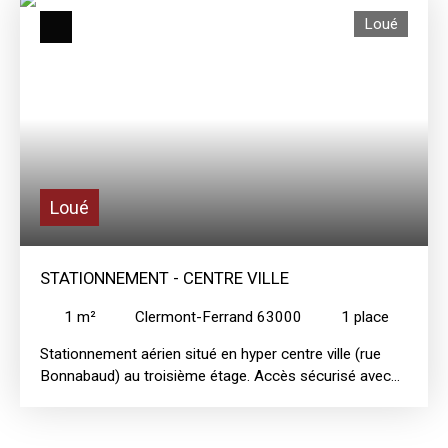
frigo) donnant sur un balcon avec vue dégagée, ainsi
Loué
qu'une salle d'eau avec WC. Logement soumis à
plafond de ressources (dispositif PINEL).
Loué
STATIONNEMENT - CENTRE VILLE
1
m²
Clermont-Ferrand 63000
1
place
Stationnement aérien situé en hyper centre ville (rue
Bonnabaud) au troisième étage. Accès sécurisé avec
porte motorisée. Ascenseur pour accès piéton à
l'étage.