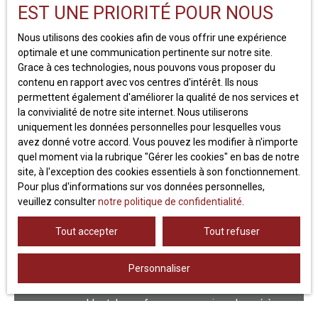
EST UNE PRIORITÉ POUR NOUS
Type de bien
Nous utilisons des cookies afin de vous offrir une expérience
optimale et une communication pertinente sur notre site.
Grace à ces technologies, nous pouvons vous proposer du
Localisation
contenu en rapport avec vos centres d'intérêt. Ils nous
permettent également d'améliorer la qualité de nos services et
Loyer max (€/mois)
la convivialité de notre site internet. Nous utiliserons
uniquement les données personnelles pour lesquelles vous
avez donné votre accord. Vous pouvez les modifier à n'importe
Surface min (m²)
quel moment via la rubrique ″Gérer les cookies″ en bas de notre
site, à l'exception des cookies essentiels à son fonctionnement.
J'accepte le traitement de mes données
Pour plus d'informations sur vos données personnelles,
personnelles conformément au RGPD. Si vous
veuillez consulter
notre politique de confidentialité
.
ne souhaitez pas faire l'objet de prospection
commerciale par voie téléphonique, vous
Tout accepter
Tout refuser
pouvez vous inscrire gratuitement sur la liste
d'opposition au démarchage téléphonique,
Personnaliser
prévu par l'article L223-1 du code de la
consommation, sur le site Internet
www.bloctel.gouv.fr ou par courrier adressé à :