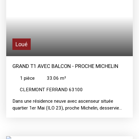
Loué
GRAND T1 AVEC BALCON - PROCHE MICHELIN
1
pièce
33.06
m²
CLERMONT FERRAND 63100
Dans une résidence neuve avec ascenseur située
quartier 1er Mai (ILO 23), proche Michelin, desservie
par le Tram à moins de 10 mn du plein centre ville et
bénéficiant de tous les commerces de proximité, grand
T1 comprenant une entrée avec placard, une pièce de
vie avec espace cuisine aménagée et équipée (plaques,