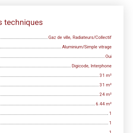
s techniques
Gaz de ville, Radiateurs/Collectif
Aluminium/Simple vitrage
Oui
Digicode, Interphone
31
m²
31
m²
24
m²
6.44
m²
1
1
1