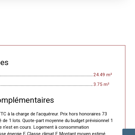
ces
24.49 m²
3.75 m²
omplémentaires
TC à la charge de l'acquéreur. Prix hors honoraires 73
é de 1 lots. Quote-part moyenne du budget prévisionnel 1
e n'est en cours. Logement à consommation
asse énergie F, Classe climat F Montant moyen estimé