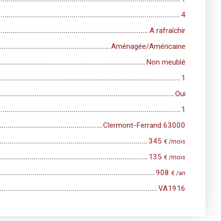
4
A rafraîchir
Aménagée/Américaine
Non meublé
1
Oui
1
Clermont-Ferrand 63000
345
€ /mois
135
€ /mois
908
€ /an
VA1916