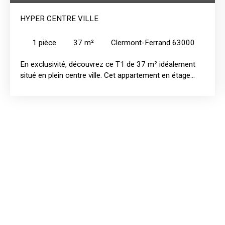
HYPER CENTRE VILLE
1
pièce
37
m²
Clermont-Ferrand 63000
En exclusivité, découvrez ce T1 de 37 m² idéalement
situé en plein centre ville. Cet appartement en étage
avec ascenseur et lumineux grâce à son exposition
EST, se compose d'une agréable pièce de vie avec
espace salon, d'une petite cuisine aménagée et d'une
salle de bain avec wc. Le coin nuit, bien délimité,
n'empiète pas sur le séjour permettant une vraie
séparation des espaces. Ce bien dispose également
d'une cave. Idéal pour un investissement locatif ou un
premier achat.