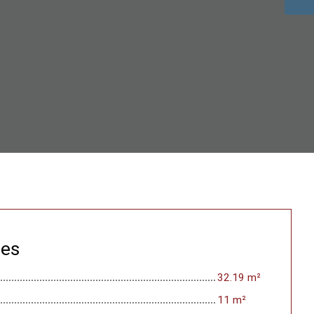
ces
32.19 m²
11 m²