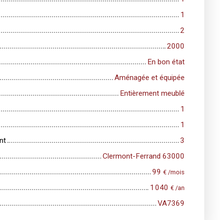
1
2
2000
En bon état
Aménagée et équipée
Entièrement meublé
1
1
nt
3
Clermont-Ferrand 63000
99
€ /mois
1 040
€ /an
VA7369