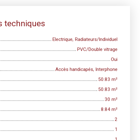
s techniques
Electrique, Radiateurs/Individuel
PVC/Double vitrage
Oui
Accès handicapés, Interphone
50.83
m²
50.83
m²
30
m²
8.84
m²
2
1
1