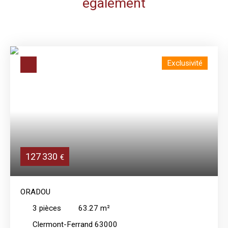
également
Exclusivité
127 330
€
ORADOU
3
pièces
63.27
m²
Clermont-Ferrand 63000