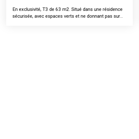
En exclusivité, T3 de 63 m2. Situé dans une résidence
sécurisée, avec espaces verts et ne donnant pas sur
rue, découvrez ce bel appartement très bien aménagé,
offrant un véritable confort de vie. Cet appartement se
compose d'un espace de vie lumineux avec cuisine
semi-ouverte sur séjour et entièrement équipée, de
deux chambres, d'une salle de bain et de WC séparés.
Vous bénéficierez également d'une place de parking et
d'une cave. Un bien clé en main, idéal pour un couple,
une petite famille ou un investissement locatif, dans un
secteur bien desservi. A visiter sans tarder !