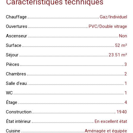
Caractéristiques techniques
Chauffage
Gaz/Individuel
Ouvertures
PVC/Double vitrage
Ascenseur
Non
Surface
52
m²
Séjour
23.51
m²
Pièces
3
Chambres
2
Salle d'eau
1
WC
1
Étage
4
Construction
1940
État intérieur
En excellent état
Cuisine
Aménagée et équipée