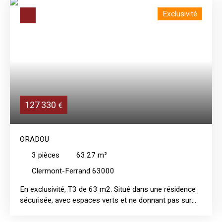
Exclusivité
127 330
€
ORADOU
3
pièces
63.27
m²
Clermont-Ferrand 63000
En exclusivité, T3 de 63 m2. Situé dans une résidence
sécurisée, avec espaces verts et ne donnant pas sur
rue, découvrez ce bel appartement très bien aménagé,
offrant un véritable confort de vie. Cet appartement se