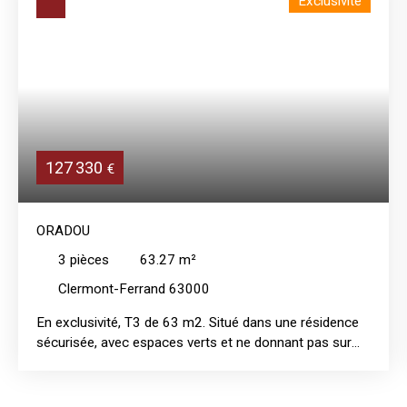
Exclusivité
127 330
€
ORADOU
3
pièces
63.27
m²
Clermont-Ferrand 63000
En exclusivité, T3 de 63 m2. Situé dans une résidence
sécurisée, avec espaces verts et ne donnant pas sur
rue, découvrez ce bel appartement très bien aménagé,
offrant un véritable confort de vie. Cet appartement se
compose d'un espace de vie lumineux avec cuisine