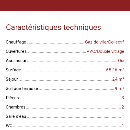
Caractéristiques techniques
Chauffage
Gaz de ville/Collectif
Ouvertures
PVC/Double vitrage
Ascenseur
Oui
Surface
65.36
m²
Séjour
24
m²
Surface terrasse
9
m²
Pièces
3
Chambres
2
Salle d'eau
1
WC
1