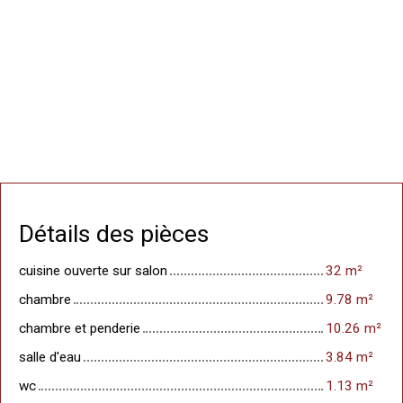
Détails des pièces
cuisine ouverte sur salon
32 m²
chambre
9.78 m²
chambre et penderie
10.26 m²
salle d'eau
3.84 m²
wc
1.13 m²