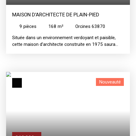
MAISON D'ARCHITECTE DE PLAIN-PIED
9
pièces
168
m²
Orcines 63870
Située dans un environnement verdoyant et paisible,
cette maison d’architecte construite en 1975 saura
séduire les familles en quête d’espace, de confort et de
nature. Son architecture soignée, ses volumes
généreux et sa parfaite harmonie avec le paysage en
font un lieu de vie rare sur le marché. De plain-pied, la
maison s’ouvre sur un vaste séjour lumineux avec
Nouveauté
insert et superbe charpente apparente, apportant
chaleur et caractère à l’ensemble. Les grandes baies
vitrées offrent une vue dégagée, sans aucun vis-à-vis.
Un intérieur confortable et fonctionnel : 4 chambres
idéales pour accueillir toute la famille 2 salles de bains
+ 1 salle d’eau Cuisine fonctionnelle et buanderie Un
cadre de vie privilégié pour votre famille : Grande
terrasse avec vue sur le parc Garages et espace de