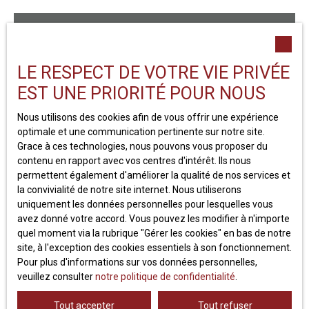
et rare nécessite une rénovation complète pour
retrouver confort et charme.
Ne manquez plus aucun bien
correspondant à votre
LE RESPECT DE VOTRE VIE PRIVÉE
recherche !
EST UNE PRIORITÉ POUR NOUS
Nous utilisons des cookies afin de vous offrir une expérience
Prénom
optimale et une communication pertinente sur notre site.
Grace à ces technologies, nous pouvons vous proposer du
contenu en rapport avec vos centres d'intérêt. Ils nous
Nom
permettent également d'améliorer la qualité de nos services et
la convivialité de notre site internet. Nous utiliserons
Email
uniquement les données personnelles pour lesquelles vous
avez donné votre accord. Vous pouvez les modifier à n'importe
Type d'offre
quel moment via la rubrique ″Gérer les cookies″ en bas de notre
Vente
site, à l'exception des cookies essentiels à son fonctionnement.
Pour plus d'informations sur vos données personnelles,
Type de bien
Maison
veuillez consulter
notre politique de confidentialité
.
Tout accepter
Tout refuser
Localisation