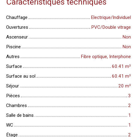
Caractéristiques techniques
Chauffage
Electrique/Individuel
Ouvertures
PVC/Double vitrage
Ascenseur
Non
Piscine
Non
Autres
Fibre optique, Interphone
Surface
60.41
m²
Surface au sol
60.41
m²
Séjour
20
m²
Pièces
3
Chambres
2
Salle de bains
1
WC
1
Étage
2