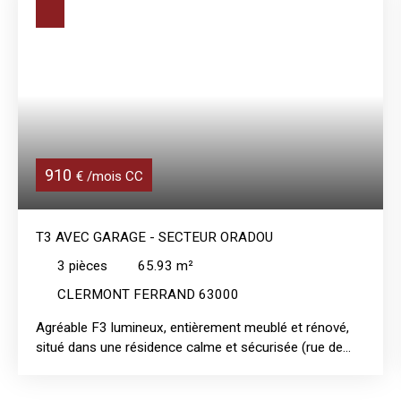
910
€ /mois CC
T3 AVEC GARAGE - SECTEUR ORADOU
3
pièces
65.93
m²
CLERMONT FERRAND 63000
Agréable F3 lumineux, entièrement meublé et rénové,
situé dans une résidence calme et sécurisée (rue de
l'Oradou), à proximité des écoles et proche du centre
ville. Cet appartement est composé d'une entrée, d'un