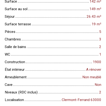
Surface
142
m²
Surface au sol
149
m²
Séjour
26.43
m²
Surface terrasse
19
m²
Pièces
5
Chambres
3
Salle de bains
2
WC
1
Construction
1900
État intérieur
A rénover
Ameublement
Non meublé
Cave
Non
Niveaux (RDC inclus)
2
Localisation
Clermont-Ferrand 63000