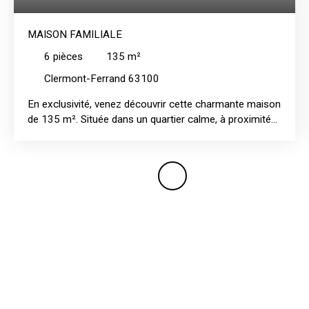
MAISON FAMILIALE
6
pièces
135
m²
Clermont-Ferrand 63100
En exclusivité, venez découvrir cette charmante maison
de 135 m². Située dans un quartier calme, à proximité
des grands axes et commodités, cette maison dispose
d'un séjour spacieux et lumineux, ainsi que d'une
cuisine indépendante, pouvant être ouverte sur le salon
pour créer un grand espace de vie. Avec ses 5
chambres, 2 salles de bains, 2 wc et buanderie, cette
maison offre une fonctionnalité optimale. La terrasse
couverte ainsi que le jardin arboré constituent de
véritables atouts et un espace de vie idéal pour toute la
famille. Une cave de grande superficie ainsi que d'un
garage de beau volume complètent ce bien. Equipée
d'une prise électrique dédiée, cette maison permet
d'alimenter facilement une voiture électrique. Bien