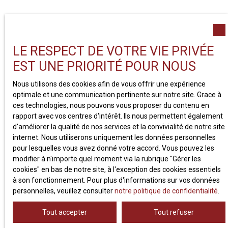
Découvrez notre sélection de biens à vendre à
Clermont-Ferrand
et ses environs. Que vous
LE RESPECT DE VOTRE VIE PRIVÉE
recherchiez un appartement en centre-ville, une maison
familiale dans un quartier résidentiel ou un
EST UNE PRIORITÉ POUR NOUS
investissement locatif proche des universités,
Régie
Mialon
vous propose des opportunités adaptées à
Nous utilisons des cookies afin de vous offrir une expérience
tous les profils. Parcourez nos annonces régulièrement
optimale et une communication pertinente sur notre site. Grace à
mises à jour et trouvez le bien qui correspond à votre
ces technologies, nous pouvons vous proposer du contenu en
projet de vie ou à vos objectifs patrimoniaux.
rapport avec vos centres d'intérêt. Ils nous permettent également
d'améliorer la qualité de nos services et la convivialité de notre site
internet. Nous utiliserons uniquement les données personnelles
pour lesquelles vous avez donné votre accord. Vous pouvez les
Exclusivité
modifier à n'importe quel moment via la rubrique ″Gérer les
cookies″ en bas de notre site, à l'exception des cookies essentiels
à son fonctionnement. Pour plus d'informations sur vos données
personnelles, veuillez consulter
notre politique de confidentialité
.
Tout accepter
Tout refuser